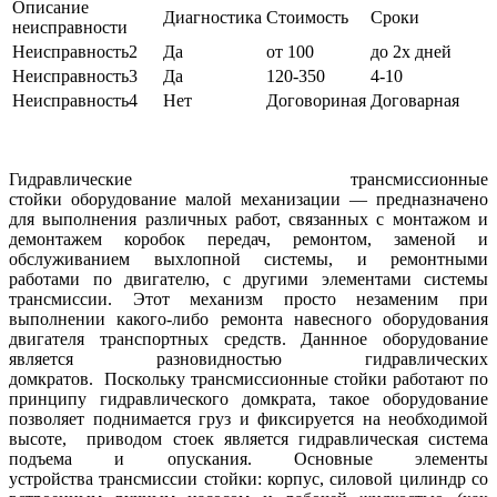
Описание
Диагностика
Стоимость
Сроки
неисправности
Неисправность2
Да
от 100
до 2х дней
Неисправность3
Да
120-350
4-10
Неисправность4
Нет
Договориная
Договарная
Гидравлические трансмиссионные
стойки оборудование малой механизации — предназначено
для выполнения различных работ, связанных с монтажом и
демонтажем коробок передач, ремонтом, заменой и
обслуживанием выхлопной системы, и ремонтными
работами по двигателю, с другими элементами системы
трансмиссии. Этот механизм просто незаменим при
выполнении какого-либо ремонта навесного оборудования
двигателя транспортных средств. Даннное оборудование
является разновидностью гидравлических
домкратов. Поскольку трансмиссионные стойки работают по
принципу гидравлического домкрата, такое оборудование
позволяет поднимается груз и фиксируется на необходимой
высоте, приводом стоек является гидравлическая система
подъема и опускания. Основные элементы
устройства трансмиссии стойки: корпус, силовой цилиндр со