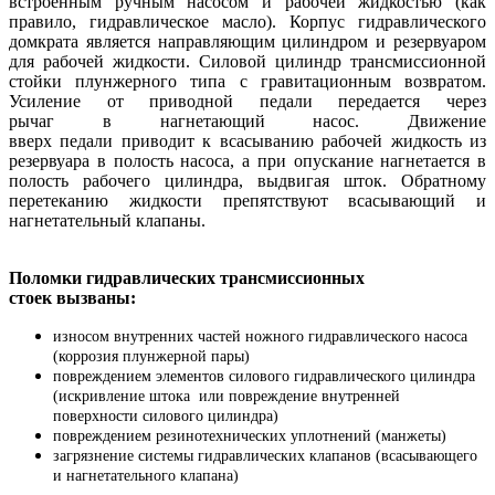
встроенным ручным насосом и рабочей жидкостью (как
правило, гидравлическое масло). Корпус гидравлического
домкрата является направляющим цилиндром и резервуаром
для рабочей жидкости. Силовой цилиндр трансмиссионной
стойки плунжерного типа с гравитационным возвратом.
Усиление от приводной педали передается через
рычаг в нагнетающий насос. Движение
вверх педали приводит к всасыванию рабочей жидкость из
резервуара в полость насоса, а при опускание нагнетается в
полость рабочего цилиндра, выдвигая шток. Обратному
перетеканию жидкости препятствуют всасывающий и
нагнетательный клапаны.
Поломки гидравлических трансмиссионных
стоек вызваны:
износом внутренних частей ножного гидравлического насоса
(коррозия плунжерной пары)
повреждением элементов силового гидравлического цилиндра
(искривление штока или повреждение внутренней
поверхности силового цилиндра)
повреждением резинотехнических уплотнений (манжеты)
загрязнение системы гидравлических клапанов (всасывающего
и нагнетательного клапана)