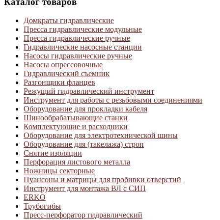
Каталог товаров
Домкраты гидравлические
Пресса гидравлические модульные
Пресса гидравлические ручные
Гидравлические насосные станции
Насосы гидравлические ручные
Насосы опрессовочные
Гидравлический съемник
Разгонщики фланцев
Режущий гидравлический инструмент
Инструмент для работы с резьбовыми соединениями
Оборудование для прокладки кабеля
Шинообрабатывающие станки
Комплектующие и расходники
Оборудование для электротехнической шины
Оборудование для (такелажа) строп
Снятие изоляции
Перфорация листового металла
Ножницы секторные
Пуансоны и матрицы для пробивки отверстий
Инструмент для монтажа ВЛ с СИП
ERKO
Трубогибы
Пресс-перфоратор гидравлический