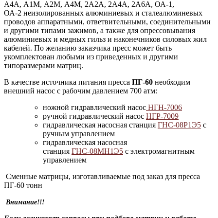
А4А,
А1М,
А2М,
А4М,
2А2А,
2А4А,
2А6А, ОА-1,
ОА-2
неизолированных алюминиевых и сталеалюминевых
проводов аппаратными, ответвительными, соединительными
и другими типами зажимов, а также для опрессовывания
алюминиевых и медных гильз и наконечников силовых жил
кабелей. По желанию заказчика пресс может быть
укомплектован любыми из приведенных и другими
типоразмерами матриц.
В качестве источника питания пресса
ПГ-60
необходим
внешний насос с рабочим давлением 700 атм:
ножной гидравлический насос
НГН-7006
ручной гидравлический насос
НГР-7009
гидравлическая насосная станция
ГНС-08Р1Э5
с
ручным управлением
гидравлическая насосная
станция
ГНС-08МН1Э5
с электромагнитным
управлением
Сменные матрицы, изготавливаемые под заказ для пресса
ПГ-60 тонн
Внимание!!!