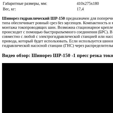
Габаритные размеры, мм:
410х275х180
Вес, кг:
17,4
Шинорез гидравлический ШР-150
предназначен для попереч
типа обеспечивает ровный срез без заусенцев. Компактность и
монтажа токопроводящих шин. Возможна стационарное крепле
происходит с помощью быстроразъемного соединения (БРС). В 
совместно с любой с электрогидравлической станцией или нас
привода, который будет использовать. Если используется шин
гидравлической насосной станции (ГНС) через распределитель
Видео обзор: Шинорез ШР-150 -1 пресс резка 