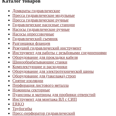
Каталог товаров
Домкраты гидравлические
Пресса гидравлические модульные
Пресса гидравлические ручные
Гидравлические насосные станции
Насосы гидравлические ручные
Насосы опрессовочные
Гидравлический съемник
Разгонщики фланцев
Режущий гидравлический инструмент
Инструмент для работы с резьбовыми соединениями
Оборудование для прокладки кабеля
Шинообрабатывающие станки
Комплектующие и расходники
Оборудование для электротехнической шины
Оборудование для (такелажа) строп
Снятие изоляции
Перфорация листового металла
Ножницы секторные
Пуансоны и матрицы для пробивки отверстий
Инструмент для монтажа ВЛ с СИП
ERKO
Трубогибы
Пресс-перфоратор гидравлический