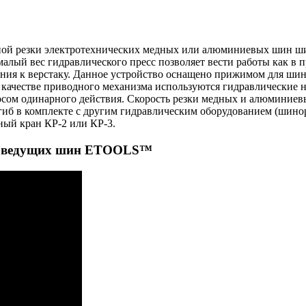
ной резки электротехнических медных или алюминиевых шин ши
 малый вес гидравлического пресс позволяет вести работы как в
ния к верстаку. Данное устройство оснащено прижимом для ши
качестве приводного механизма используются гидравлические на
осом одинарного действия. Скорость резки медных и алюминиев
огиб в комплекте с другим гидравлическим оборудованием (шино
ный кран КР-2 или КР-3.
токоведущих шин ETOOLS™