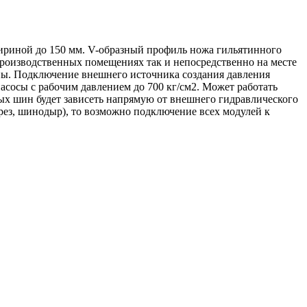
риной до 150 мм. V-образный профиль ножа гильятинного
 производственных помещениях так и непосредственно на месте
ны. Подключение внешнего источника создания давления
сосы с рабочим давлением до 700 кг/см2. Может работать
ых шин будет зависеть напрямую от внешнего гидравлического
рез, шинодыр), то возможно подключение всех модулей к