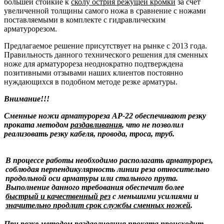
большей стойкие к
сколу острия режущей кромки
за счет
увеличенной толщины самого ножа в сравнение с ножами
поставляемыми в комплекте с гидравлическим
арматурорезом.
Предлагаемое решение присутствует на рынке с 2013 года.
Правильность данного технического решения для сменных
ноже для арматурореза неоднократно подтверждена
позитивными отзывами наших клиентов постоянно
нуждающихся в подобном методе резке арматуры.
Внимание!!!
Сменные ножи арматурореза АР-22 обеспечивают резку
проката методом
раздавливания
, что не позволил
реализовать резку кабеля, провода, троса, труб.
В процессе работы необходимо располагать арматурорез,
соблюдая перпендикулярность линии реза относительно
продольной оси арматуры или стального прута.
Выполнение данного требования обеспечит более
быстрый и качественный рез
с меньшими усилиями и
значительно продлит срок службы сменных ножей
.
При резке методом
раздавливания
проката происходит