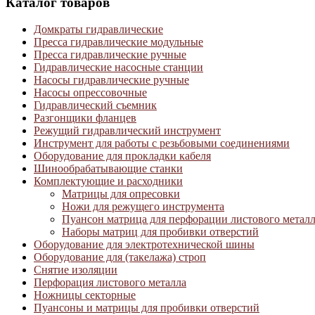
Каталог товаров
Домкраты гидравлические
Пресса гидравлические модульные
Пресса гидравлические ручные
Гидравлические насосные станции
Насосы гидравлические ручные
Насосы опрессовочные
Гидравлический съемник
Разгонщики фланцев
Режущий гидравлический инструмент
Инструмент для работы с резьбовыми соединениями
Оборудование для прокладки кабеля
Шинообрабатывающие станки
Комплектующие и расходники
Матрицы для опресовки
Ножи для режущего инструмента
Пуансон матрица для перфорации листового метал
Наборы матриц для пробивки отверстий
Оборудование для электротехнической шины
Оборудование для (такелажа) строп
Снятие изоляции
Перфорация листового металла
Ножницы секторные
Пуансоны и матрицы для пробивки отверстий