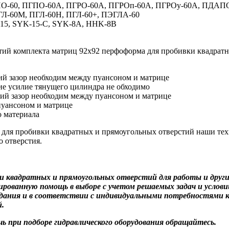
ПГПО-60, ПГПО-60А, ПГРО-60А, ПГРОп-60А, ПГРОу-60А, ПДАП
ПГЛ-60М, ПГЛ-60Н, ПГЛ-60+, ПЭГЛА-60
P-15, SYK-15-C, SYK-8A, HHK-8B
тий комплекта матриц 92х92 перфоформа для пробивки квадрат
ий зазор необходим между пуансоном и матрице
ие усилие тянущего цилиндра не обходимо
ий зазор необходим между пуансоном и матрице
пуансоном и матрице
о материала
а для пробивки квадратных и прямоугольных отверстий наши те
 отверстия.
ки квадратных и прямоугольных отверстий для работы и друг
ванную помощь в выборе с учетом решаемых задач и условий
адания и в соответствии с индивидуальными потребностями к
.
ь при подборе гидравлического оборудования обращайтесь.