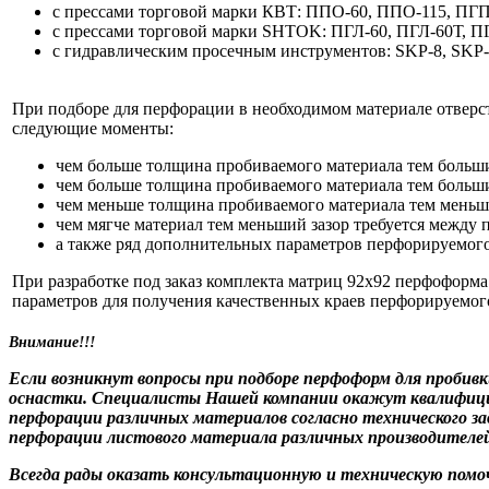
с прессами торговой марки КВТ: ППО-60, ППО-115, 
с прессами торговой марки SHTOK: ПГЛ-60, ПГЛ-60Т, 
c гидравлическим просечным инструментов: SKP-8, SK
При подборе для перфорации в необходимом материале отверс
следующие моменты:
чем больше толщина пробиваемого материала тем больш
чем больше толщина пробиваемого материала тем больш
чем меньше толщина пробиваемого материала тем меньш
чем мягче материал тем меньший зазор требуется между 
а также ряд дополнительных параметров перфорируемог
При разработке под заказ комплекта матриц 92х92 перфоформ
параметров для получения качественных краев перфорируемого
Внимание!!!
Если возникнут вопросы при подборе перфоформ для пробив
оснастки. Специалисты Нашей компании окажут квалифициро
перфорации различных материалов согласно технического з
перфорации листового материала различных производителей
Всегда рады оказать консультационную и техническую помоч