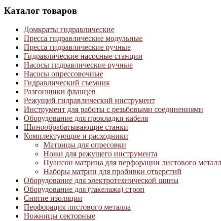
Каталог товаров
Домкраты гидравлические
Пресса гидравлические модульные
Пресса гидравлические ручные
Гидравлические насосные станции
Насосы гидравлические ручные
Насосы опрессовочные
Гидравлический съемник
Разгонщики фланцев
Режущий гидравлический инструмент
Инструмент для работы с резьбовыми соединениями
Оборудование для прокладки кабеля
Шинообрабатывающие станки
Комплектующие и расходники
Матрицы для опресовки
Ножи для режущего инструмента
Пуансон матрица для перфорации листового метал
Наборы матриц для пробивки отверстий
Оборудование для электротехнической шины
Оборудование для (такелажа) строп
Снятие изоляции
Перфорация листового металла
Ножницы секторные