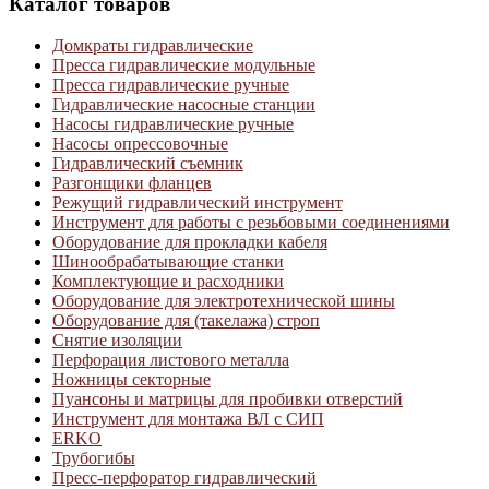
Каталог товаров
Домкраты гидравлические
Пресса гидравлические модульные
Пресса гидравлические ручные
Гидравлические насосные станции
Насосы гидравлические ручные
Насосы опрессовочные
Гидравлический съемник
Разгонщики фланцев
Режущий гидравлический инструмент
Инструмент для работы с резьбовыми соединениями
Оборудование для прокладки кабеля
Шинообрабатывающие станки
Комплектующие и расходники
Оборудование для электротехнической шины
Оборудование для (такелажа) строп
Снятие изоляции
Перфорация листового металла
Ножницы секторные
Пуансоны и матрицы для пробивки отверстий
Инструмент для монтажа ВЛ с СИП
ERKO
Трубогибы
Пресс-перфоратор гидравлический