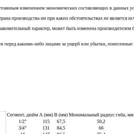
постоянным изменением экономических составляющих в данных у
трана производства ни при каких обстоятельствах не является 
накомительный характер, может быть изменена производителем 
сти перед какими-либо лицами за ущерб или убытки, понесенные
Сегмент, дюйм
А (мм)
B (мм)
Минимальный радиус гиба, мм
1/2”
115
67,5
50,2
3/4”
131
84,5
66