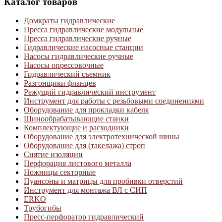
Каталог товаров
Домкраты гидравлические
Пресса гидравлические модульные
Пресса гидравлические ручные
Гидравлические насосные станции
Насосы гидравлические ручные
Насосы опрессовочные
Гидравлический съемник
Разгонщики фланцев
Режущий гидравлический инструмент
Инструмент для работы с резьбовыми соединениями
Оборудование для прокладки кабеля
Шинообрабатывающие станки
Комплектующие и расходники
Оборудование для электротехнической шины
Оборудование для (такелажа) строп
Снятие изоляции
Перфорация листового металла
Ножницы секторные
Пуансоны и матрицы для пробивки отверстий
Инструмент для монтажа ВЛ с СИП
ERKO
Трубогибы
Пресс-перфоратор гидравлический