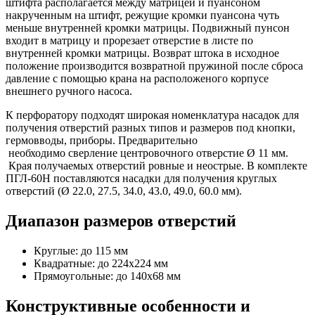
штифта располагается между матрицей и пуансоном
накрученным на штифт, режущие кромки пуансона чуть
меньше внутренней кромки матрицы. Подвижный пунсон
входит в матрицу и прорезает отверстие в листе по
внутренней кромки матрицы. Возврат штока в исходное
положение производится возвратной пружиной после сброса
давление с помощью крана на расположеного корпусе
внешнего ручного насоса.
К перфоратору подходят широкая номенклатура насадок для
получения отверстий разных типов и размеров под кнопки,
гермовводы, приборы. Предварительно
необходимо сверление центровочного отверстие Ø 11 мм.
Края получаемых отверстий ровные и неострые. В комплекте
ПГЛ-60Н поставляются насадки для получения круглых
отверстий (Ø 22.0, 27.5, 34.0, 43.0, 49.0, 60.0 мм).
Диапазон размеров отверстий
Круглые: до 115 мм
Квадратные: до 224х224 мм
Прямоугольные: до 140х68 мм
Конструктивные особенности и