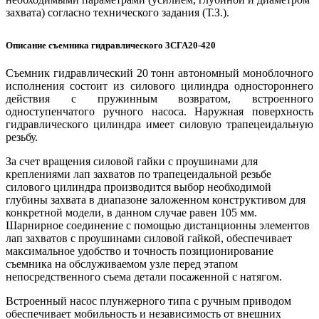
захвата) согласно технического задания (Т.З.).
Описание съемника гидравлического 3СГА20-420
Съемник гидравлический 20 тонн автономный моноблочного
исполнения состоит из силового цилиндра одностороннего
действия с пружинным возвратом, встроенного
одноступенчатого ручного насоса. Наружная поверхность
гидравлического цилиндра имеет силовую трапецеидальную
резьбу.
За счет вращения силовой гайки с проушинами для
креплениями лап захватов по трапецеидальной резьбе
силового цилиндра производится выбор необходимой
глубины захвата в диапазоне заложенном конструктивом для
конкретной модели, в данном случае равен 105 мм.
Шарнирное соединение с помощью дистанционны элементов
лап захватов с проушинами силовой гайкой, обеспечивает
максимальное удобство и точность позиционирование
съемника на обслуживаемом узле перед этапом
непосредственного съема детали посаженной с натягом.
Встроенный насос плунжерного типа с ручным приводом
обеспечивает мобильность и независимость от внешних