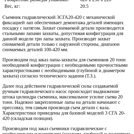
Вес, кг:
20.5
Съемник гидравлический 3СГА20-420 с механической
фиксацией лап обеспечивает демонтажа деталей имеющих
посадку с натягом. Захват снимаемой детали производится
стальными лапами захваты, допустимая конфигурация для
данной модели три лапы захвата. Производят захват
снимаемой детали только с наружной стороны, диапазон
снимаемых деталей 100-420 мм.
Производим под заказ лапы-захваты для съемников 20 тонн
необходимой конфигурации с необходимыми прочностными
характеристиками с необходимыми (глубиной и диаметром
захвата) согласно технического задания (Т.З.).
Далее под действием гидравлической силы создаваемой
ручным гидравлического насос происходит выдвижение
штока цилиндра съемника, максимальное усилие съема 20
тонн. Надежно закрепленные лапы на детали начинают с
прессовку, тем самым производя съем детали с вала.
Характеристики приведены для базовой моделей 3 СГА 20-
420 (складская позиция).
Производим под заказ съемники гидравлические с
необходимыми параметрами (усилием, глубиной и диаметром