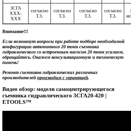
3СГА
согласно
согласно
согласно
согласно
ХХХ-
Т.З.
Т.З.
Т.З.
Т.З.
м
ХХХ
Внимание!!!
Если возникнут вопросы при работе подборе необходимой
конфигурации автономного 20 тонн съемника
гидравлического со встроенным насосом 20 тонн усилием,
обращайтесь. Окажем консультационную и техническую
помочь!
Ремонт съемников гидравлических различных
производителей
производим с гарантией
.
Видео обзор: модели самоцентрирующегося
съемника гидравлического 3СГА20-420 |
ETOOLS™