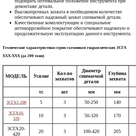
подбирать оптимальное положение инструмента при
демонтаже детали.
Высокопрочных захвата в необходимом количестве
обеспечивают надежный захват снимаемой детали.
Качественные комплектующие и специальное
антикоррозийное покрытие обеспечивают надежную и
продолжительную эксплуатацию данного инструмента.
Технические характеристики серии съемников гидравлических 3СГА
ХХХ-ХХХ (до 200 тонн)
Диаметр
Кол-во
Глубина
МОДЕЛЬ
Усилие
снимаемой
захватов
захвата
детали
тс
шт
мм
мм
5
3
50-250
140
3СГА5-200
3СГА10-
10
3
50-320
170
320
3СГА20-
20
3
100-420
205
420