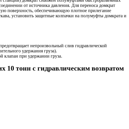
ой станции) домкрат снабжен полумуфтами быстроразъемных
оединении от источника давления. Для переноса домкрат
ную поверхность, обеспечивающую плотное прилегание
укава, установить защитные колпачки на полумуфты домкрата и
 предотвращает непроизвольный слив гидравлической
ительного удержания груза).
ой клапан при удержании груза.
их 10 тонн с гидравлическим возвратом