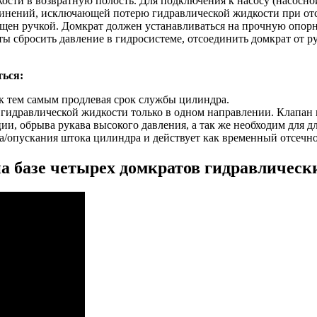
ости в возвратную полость. Для подключения к насосу (насосн
инений, исключающей потерю гидравлической жидкости при отс
щен ручкой. Домкрат должен устанавливаться на прочную опор
ы сбросить давление в гидросистеме, отсоединить домкрат от р
ься:
к тем самым продлевая срок службы цилиндра.
гидравлической жидкости только в одном направлении. Клапан
и, обрыва рукава высокого давления, а так же необходим для дл
ма/опускания штока цилиндра и действует как временный отсечн
а базе четырех домкратов гидравлическ