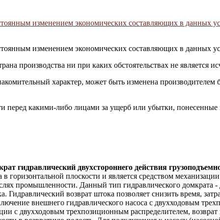
постоянным изменением экономических составляющих в данных у
постоянным изменением экономических составляющих в данных у
трана производства ни при каких обстоятельствах не является 
накомительный характер, может быть изменена производителем 
сти перед какими-либо лицами за ущерб или убытки, понесенные
рат гидравлический двухстороннего действия грузоподъемно
а в горизонтальной плоскости и является средством механизац
слях промышленности. Данный тип гидравлического домкрата - д
а. Гидравлический возврат штока позволяет снизить время, зат
лючение внешнего гидравлического насоса с двухходовым трех
ции с двухходовым трехпозиционным распределителем, возврат 