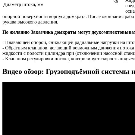
жидк
36
Диаметр штока, мм
соед
осна
опорной поверхности корпуса домкрата. После окончания работ
рукава высокого давления.
По желанию Заказчика домкраты могут доукомплектовыват
- Плавающей опорой, снижающей радиальные нагрузки на што
- Обратным клапанов, делающий возможным движения потока 
жидкости с полости цилиндра при (отключении насосной станци
- Клапаном регулировки потока, контролирует скорость подъе
Видео обзор: Грузоподъёмной системы н