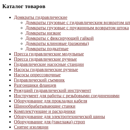
Каталог товаров
Домкраты гидравлические
Домкраты грузовые с гидравлическим возвратом ш
Домкраты грузовые с пружинным возвратом штока
Домкраты низкие
Домкраты с фиксирующей гайкой
Домкраты клиновые (разжимы)
Домкраты подкатные
Пресса гидравлические модульные
Пресса гидравлические ручные
Гидравлические насосные станции
Насосы гидравлические ручные
Насосы опрессовочные
Гидравлический съемник
Разгонщики фланцев
Режущий гидравлический инструмент
Инструмент для работы с резьбовыми соединениями
Оборудование для прокладки кабеля
Шинообрабатывающие станки
Комплектующие и расходники
Оборудование для электротехнической шины
Оборудование для (такелажа) строп
Снятие изоляции